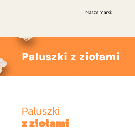
Nasze marki:
Paluszki z ziołami
Paluszki
z ziołami