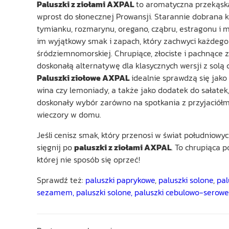
Paluszki z ziołami AXPAL
to aromatyczna przekąska
wprost do słonecznej Prowansji. Starannie dobrana 
tymianku, rozmarynu, oregano, cząbru, estragonu i 
im wyjątkowy smak i zapach, który zachwyci każdego
śródziemnomorskiej. Chrupiące, złociste i pachnące 
doskonałą alternatywę dla klasycznych wersji z solą
Paluszki ziołowe AXPAL
idealnie sprawdzą się jako
wina czy lemoniady, a także jako dodatek do sałatek,
doskonały wybór zarówno na spotkania z przyjaciółmi
wieczory w domu.
Jeśli cenisz smak, który przenosi w świat południow
sięgnij po
paluszki z ziołami AXPAL
. To chrupiąca 
której nie sposób się oprzeć!
Sprawdź też:
paluszki paprykowe
,
paluszki solone
,
pal
sezamem,
paluszki solone,
paluszki cebulowo-serowe