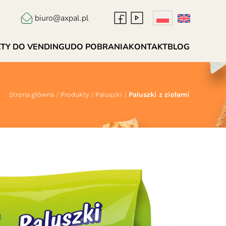
biuro@axpal.pl
TY DO VENDINGU
DO POBRANIA
KONTAKT
BLOG
Strona główna
Produkty
Paluszki
Paluszki z ziołami