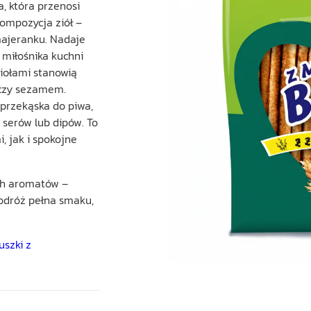
, która przenosi
kompozycja ziół –
majeranku. Nadaje
 miłośnika kuchni
ziołami stanowią
 czy sezamem.
 przekąska do piwa,
 serów lub dipów. To
, jak i spokojne
ych aromatów –
podróż pełna smaku,
uszki z